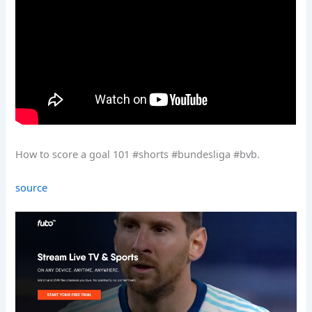
How to score a goal 101 #shorts #bundesliga #bvb.
source