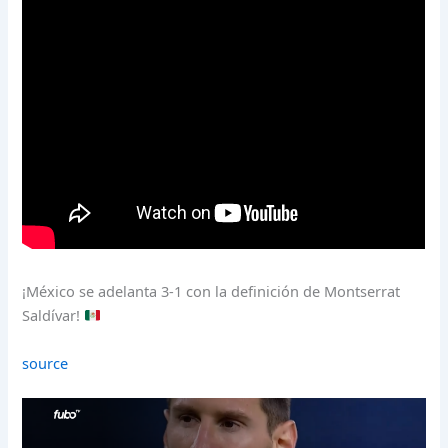
¡México se adelanta 3-1 con la definición de Montserrat
Saldívar!
source