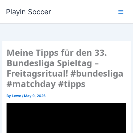
Skip
Playin Soccer
to
content
Meine Tipps für den 33.
Bundesliga Spieltag –
Freitagsritual! #bundesliga
#matchday #tipps
By
Lewe
/
May 9, 2026