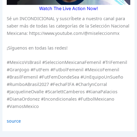
Watch The Live Action Now!
Sé un INCONDICIONAL y suscríbete a nuestro canal para
saber más de todas las categorías de la Selección Nacional
Mexicana: https://www.youtube.com/@miseleccionmx
¡Síguenos en todas las redes!
#MexicoVsBrasil #SeleccionMexicanaFemenil #TriFemenil
#GranJogo #FutFem #FutbolFemenil #MexicoFemenil
#BrasilFemenil #FutFemDondeSea #UnEquipoUnSueño
#RumboABrasil2027 #FechaFIFA #CharlynCorral
#JacquelineOvalle #ScarlettCamberos #KianaPalacios
#DianaOrdonez #Incondicionales #FutbolMexicano
#VamosMexico
source