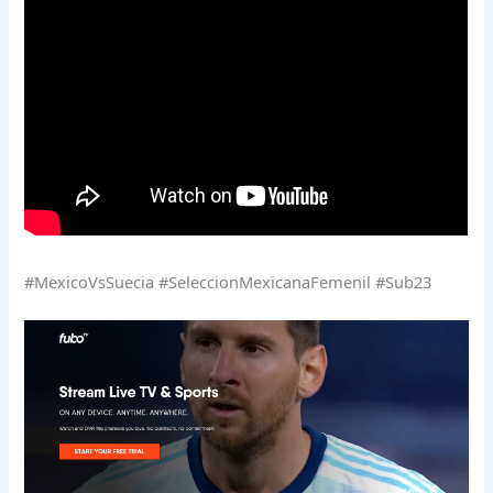
#MexicoVsSuecia #SeleccionMexicanaFemenil #Sub23