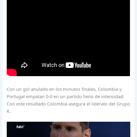
Con un gol anulado en los minutos finales, Colombia y
Portugal empatan 0-0 en un partido lleno de intensidad.
Con este resultado Colombia asegura el liderato del Grupo
K.