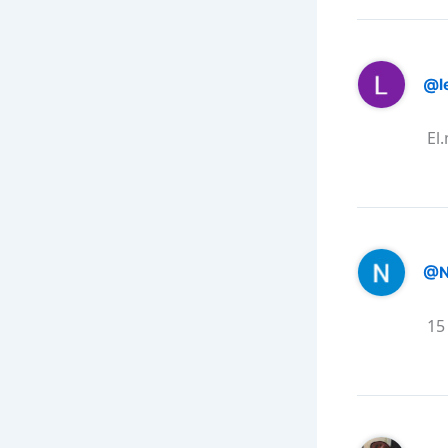
@l
El
@N
15