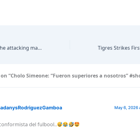
Jamie discusses the attacking masterclass on show in PSG vs. Bayern
Tigres Strikes Fir
#UC
 on “Cholo Simeone: “Fueron superiores a nosotros” #sh
adanysRodriguezGamboa
May 6, 2026 
 conformista del fulbool..