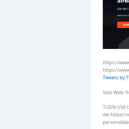
https://ww
https://ww
Tweets by
Sitio Web: 
TUDN USA te
del fútbol 
personalida