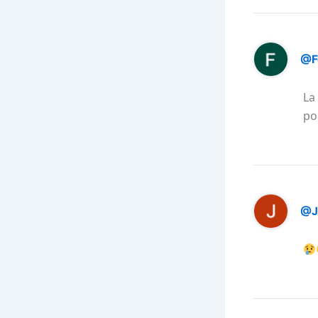
@F
La
po
@J