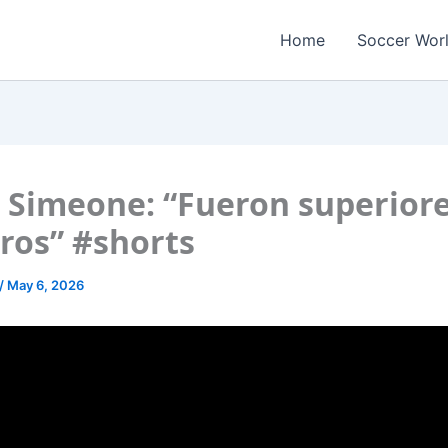
Home
Soccer Wor
 Simeone: “Fueron superiore
ros” #shorts
/
May 6, 2026