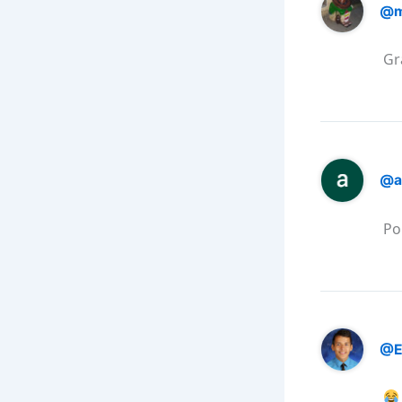
@m
Gr
@a
Po
@E