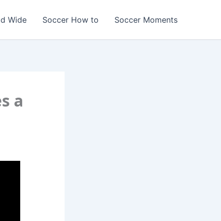
ld Wide
Soccer How to
Soccer Moments
s a