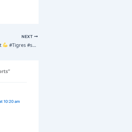
NEXT
st
LToday #UCL #PSGvsBayern
#Tigres #soccer #goal
orts”
at 10:20 am