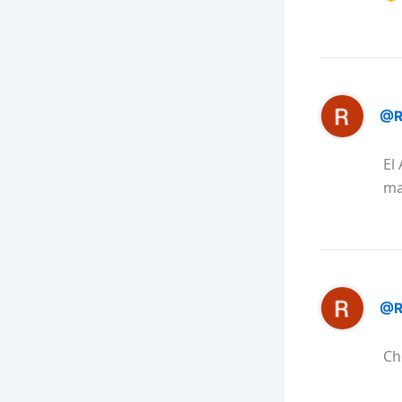
@R
El
ma
@R
Ch