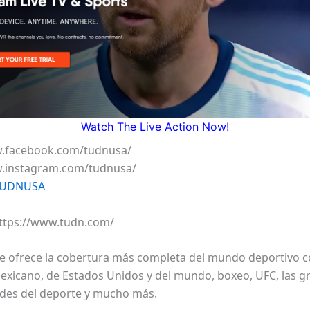
Watch The Live Action Now!
w.facebook.com/tudnusa/
w.instagram.com/tudnusa/
 TUDNUSA
https://www.tudn.com/
 ofrece la cobertura más completa del mundo deportivo c
mexicano, de Estados Unidos y del mundo, boxeo, UFC, las 
des del deporte y mucho más.