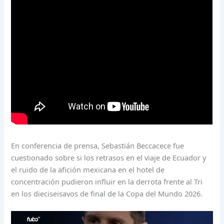
En conferencia de prensa, Sebastián Beccacece fue
cuestionado sobre si los retrasos en el viaje de Ecuador y
el ruido de la afición mexicana en el hotel de
concentración pudieron influir en la derrota frente al Tri
en los dieciseisavos de final de la Copa del Mundo 2026.