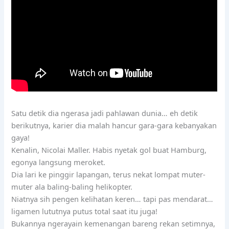
Satu detik dia ngerasa jadi pahlawan dunia… eh detik
berikutnya, karier dia malah hancur gara-gara kebanyakan
gaya!
Kenalin, Nicolai Maller. Habis nyetak gol buat Hamburg,
egonya langsung meroket.
Dia lari ke pinggir lapangan, terus nekat lompat muter-
muter ala baling-baling helikopter.
Niatnya sih pengen kelihatan keren… tapi pas mendarat…
ligamen lututnya putus total saat itu juga!
Bukannya ngerayain kemenangan bareng rekan setimnya,