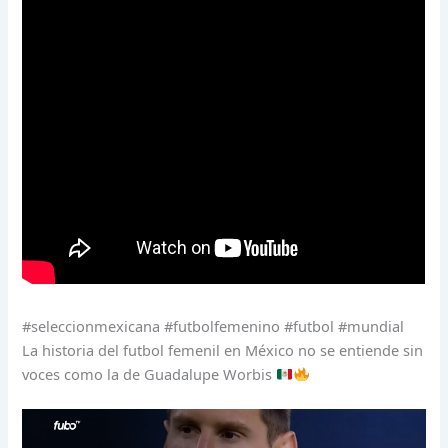
#seleccionmexicana #futbolfemenino #futbol #mundial
La historia del futbol femenil en México no se entiende sin
voces como la de Guadalupe Worbis