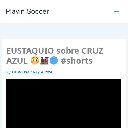
Skip
Playin Soccer
to
content
EUSTAQUIO sobre CRUZ
AZUL
#shorts
By
TUDN USA
/
May 9, 2026