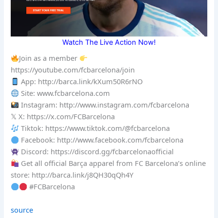
Watch The Live Action Now!
Join as a member
https://youtube.com/fcbarcelona/join
App: http://barca.link/kXum50R6rNO
Site: www.fcbarcelona.com
Instagram: http://www.instagram.com/fcbarcelona
𝕏 X: https://x.com/FCBarcelona
Tiktok: https://www.tiktok.com/@fcbarcelona
Facebook: http://www.facebook.com/fcbarcelona
Discord: https://discord.gg/fcbarcelonaofficial
Get all official Barça apparel from FC Barcelona’s online
store: http://barca.link/j8QH30qQh4Y
#FCBarcelona
source