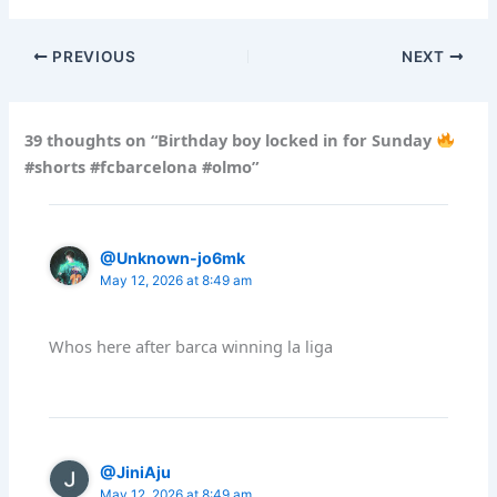
PREVIOUS
NEXT
39 thoughts on “Birthday boy locked in for Sunday
#shorts #fcbarcelona #olmo”
@Unknown-jo6mk
May 12, 2026 at 8:49 am
Whos here after barca winning la liga
@JiniAju
May 12, 2026 at 8:49 am