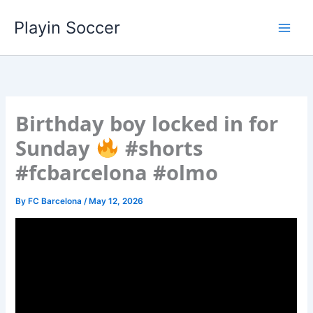
Skip
Playin Soccer
to
content
Birthday boy locked in for
Sunday
#shorts
#fcbarcelona #olmo
By
FC Barcelona
/
May 12, 2026