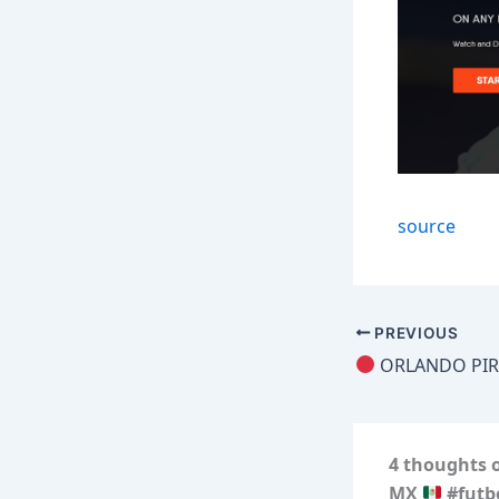
source
PREVIOUS
ORLANDO PIRATES VS KAIZER CHIEFS BETWAY P
4 thoughts o
MX
#futbo