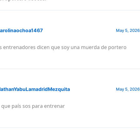
arolinaochoa1467
May 5, 2026
s entrenadores dicen que soy una muerda de portero
athanYabuLamadridMezquita
May 5, 2026
 que país sos para entrenar