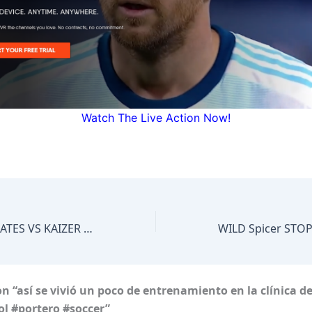
Watch The Live Action Now!
REMIERSHIP 2025/2026 PREVIEW, LIVE MATCH TODAY
n “así se vivió un poco de entrenamiento en la clínica 
l #portero #soccer”