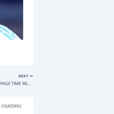
NEXT
WILD Spicer STOPPAGE TIME WINNER!!
de COATEPEC