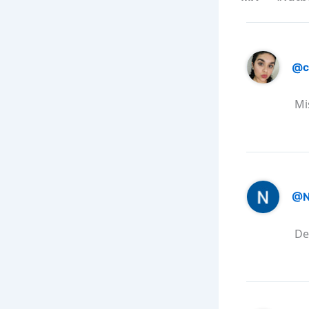
@c
Mi
@N
De