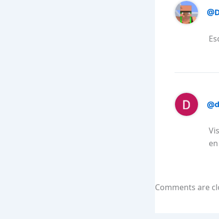
@D
Es
@d
Vi
en
Comments are cl