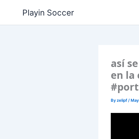
Skip
Playin Soccer
to
content
así s
en la
#port
By
zelipf
/
May