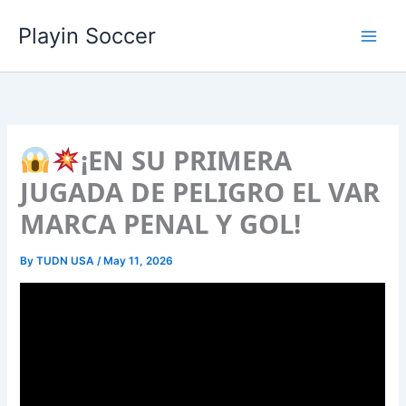
Skip
Playin Soccer
to
content
¡EN SU PRIMERA
JUGADA DE PELIGRO EL VAR
MARCA PENAL Y GOL!
By
TUDN USA
/
May 11, 2026